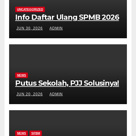
d
t
UNCATEGORIZED
i
V
Info Daftar Ulang SPMB 2026
o
i
JUN 30, 2026
ADMIN
n
e
w
s
N
NEWS
Putus Sekolah, PJJ Solusinya!
a
JUN 20, 2026
ADMIN
v
i
g
NEWS
SPBM