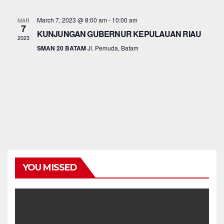
n
e
t
l
t
March 7, 2023 @ 8:00 am
-
10:00 am
MAR
V
7
e
KUNJUNGAN GUBERNUR KEPULAUAN RIAU
2023
s
i
c
SMAN 20 BATAM
Jl. Pemuda, Batam
S
t
e
d
e
w
a
s
a
t
N
r
e
a
.
c
v
h
YOU MISSED
i
a
g
n
a