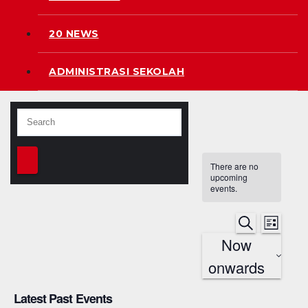
20 NEWS
ADMINISTRASI SEKOLAH
There are no
upcoming
events.
E
E
S
L
e
Now
i
v
a
v
s
r
onwards
t
e
c
e
h
S
n
Latest Past Events