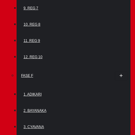
9. REG 7
10. REG 8
11. REG 9
12. REG 10
FASE F
1. ADIKARI
2. BAYANAKA
3. CYAVANA