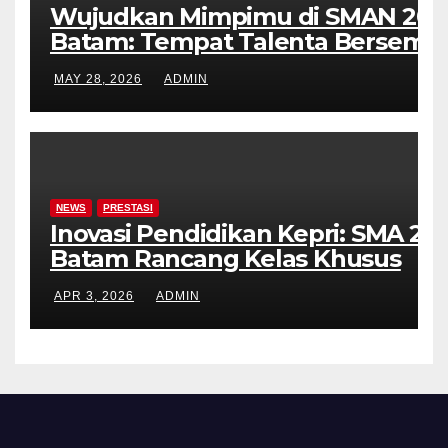
a
Wujudkan Mimpimu di SMAN 20
Batam: Tempat Talenta Bersemi,
t
Prestasi Terukir
MAY 28, 2026
ADMIN
i
o
n
NEWS
PRESTASI
Inovasi Pendidikan Kepri: SMA 20
Batam Rancang Kelas Khusus
Akademik & Olahraga!
APR 3, 2026
ADMIN