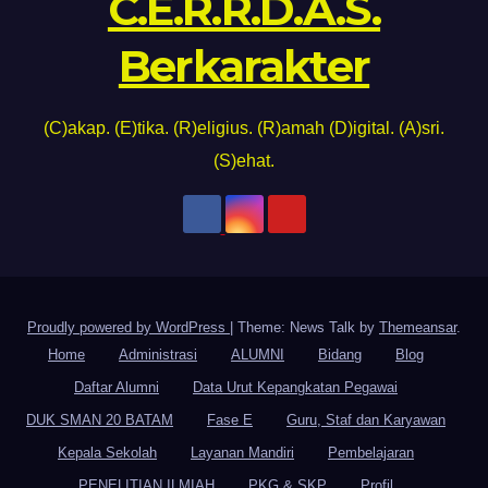
C.E.R.R.D.A.S.
Berkarakter
(C)akap. (E)tika. (R)eligius. (R)amah (D)igital. (A)sri.
(S)ehat.
Proudly powered by WordPress
|
Theme: News Talk by
Themeansar
.
Home
Administrasi
ALUMNI
Bidang
Blog
Daftar Alumni
Data Urut Kepangkatan Pegawai
DUK SMAN 20 BATAM
Fase E
Guru, Staf dan Karyawan
Kepala Sekolah
Layanan Mandiri
Pembelajaran
PENELITIAN ILMIAH
PKG & SKP
Profil