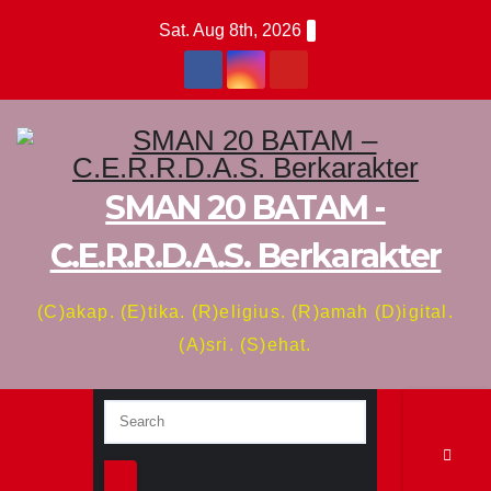
Skip
Sat. Aug 8th, 2026
to
content
SMAN 20 BATAM -
C.E.R.R.D.A.S. Berkarakter
(C)akap. (E)tika. (R)eligius. (R)amah (D)igital.
(A)sri. (S)ehat.