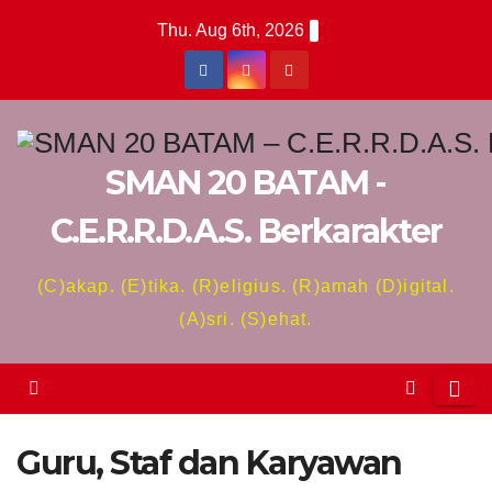
Skip
Thu. Aug 6th, 2026
to
content
SMAN 20 BATAM -
C.E.R.R.D.A.S. Berkarakter
(C)akap. (E)tika. (R)eligius. (R)amah (D)igital.
(A)sri. (S)ehat.
Guru, Staf dan Karyawan