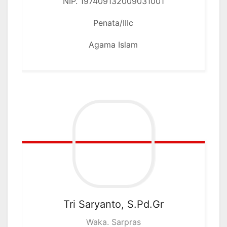
NIP. 197409132009031001
Penata/IIIc
Agama Islam
Tri Saryanto, S.Pd.Gr
Waka. Sarpras