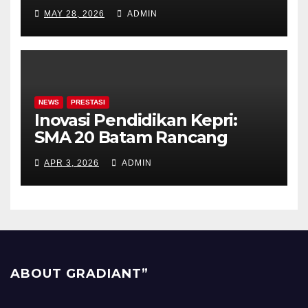
Bersemi, Prestasi Terukir
MAY 28, 2026
ADMIN
NEWS
PRESTASI
Inovasi Pendidikan Kepri:
SMA 20 Batam Rancang
Kelas Khusus Akademik &
APR 3, 2026
ADMIN
Olahraga!
ABOUT GRADIANT”