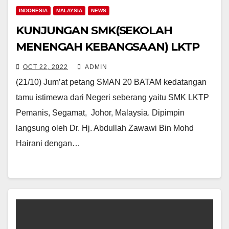
INDONESIA
MALAYSIA
NEWS
KUNJUNGAN SMK(SEKOLAH
MENENGAH KEBANGSAAN) LKTP
MALAYSIA
OCT 22, 2022
ADMIN
(21/10) Jum’at petang SMAN 20 BATAM kedatangan
tamu istimewa dari Negeri seberang yaitu SMK LKTP
Pemanis, Segamat, Johor, Malaysia. Dipimpin
langsung oleh Dr. Hj. Abdullah Zawawi Bin Mohd
Hairani dengan…