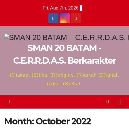
Skip
Fri. Aug 7th, 2026
to
content
SMAN 20 BATAM -
C.E.R.R.D.A.S. Berkarakter
(C)akap. (E)tika. (R)eligius. (R)amah (D)igital.
(A)sri. (S)ehat.
Month:
October 2022