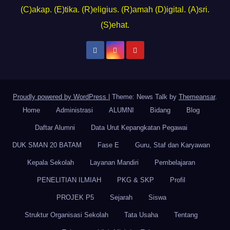
(C)akap. (E)tika. (R)eligius. (R)amah (D)igital. (A)sri.
(S)ehat.
Proudly powered by WordPress
|
Theme: News Talk by
Themeansar
.
Home
Administrasi
ALUMNI
Bidang
Blog
Daftar Alumni
Data Urut Kepangkatan Pegawai
DUK SMAN 20 BATAM
Fase E
Guru, Staf dan Karyawan
Kepala Sekolah
Layanan Mandiri
Pembelajaran
PENELITIAN ILMIAH
PKG & SKP
Profil
PROJEK P5
Sejarah
Siswa
Struktur Organisasi Sekolah
Tata Usaha
Tentang