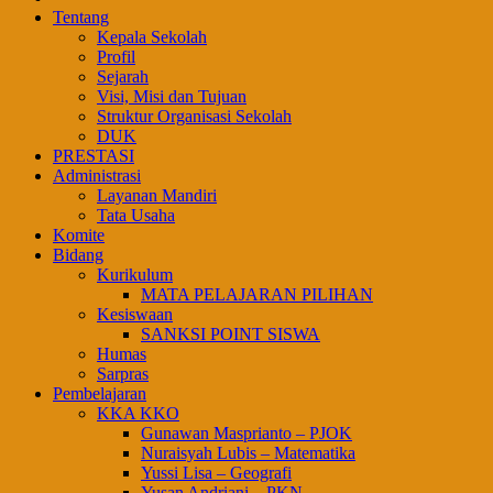
Tentang
Kepala Sekolah
Profil
Sejarah
Visi, Misi dan Tujuan
Struktur Organisasi Sekolah
DUK
PRESTASI
Administrasi
Layanan Mandiri
Tata Usaha
Komite
Bidang
Kurikulum
MATA PELAJARAN PILIHAN
Kesiswaan
SANKSI POINT SISWA
Humas
Sarpras
Pembelajaran
KKA KKO
Gunawan Masprianto – PJOK
Nuraisyah Lubis – Matematika
Yussi Lisa – Geografi
Yusan Andriani – PKN