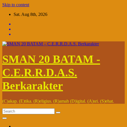
Skip to content
Sat. Aug 8th, 2026
SMAN 20 BATAM -
C.E.R.R.D.A.S.
Berkarakter
(C)akap. (E)tika. (R)eligius. (R)amah (D)igital. (A)sri. (S)ehat.