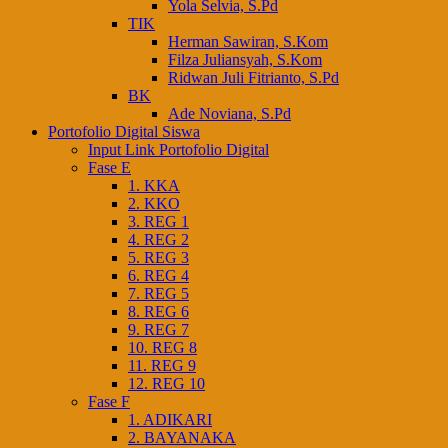
Yola Selvia, S.Pd
TIK
Herman Sawiran, S.Kom
Filza Juliansyah, S.Kom
Ridwan Juli Fitrianto, S.Pd
BK
Ade Noviana, S.Pd
Portofolio Digital Siswa
Input Link Portofolio Digital
Fase E
1. KKA
2. KKO
3. REG 1
4. REG 2
5. REG 3
6. REG 4
7. REG 5
8. REG 6
9. REG 7
10. REG 8
11. REG 9
12. REG 10
Fase F
1. ADIKARI
2. BAYANAKA