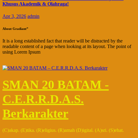
Khusus Akademik & Olahraga!
Apr 3, 2026
admin
About Gradiant”
It is a long established fact that reader will be distracted by the
readable content of a page when looking at its layout. The point of
using Lorem Ipsum
SMAN 20 BATAM -
C.E.R.R.D.A.S.
Berkarakter
(C)akap. (E)tika. (R)eligius. (R)amah (D)igital. (A)sri. (S)ehat.