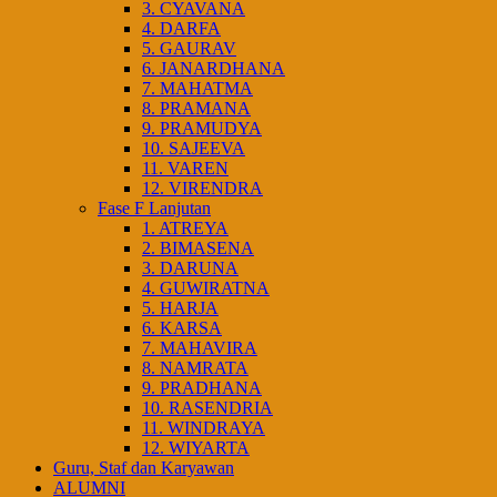
3. CYAVANA
4. DARFA
5. GAURAV
6. JANARDHANA
7. MAHATMA
8. PRAMANA
9. PRAMUDYA
10. SAJEEVA
11. VAREN
12. VIRENDRA
Fase F Lanjutan
1. ATREYA
2. BIMASENA
3. DARUNA
4. GUWIRATNA
5. HARJA
6. KARSA
7. MAHAVIRA
8. NAMRATA
9. PRADHANA
10. RASENDRIA
11. WINDRAYA
12. WIYARTA
Guru, Staf dan Karyawan
ALUMNI