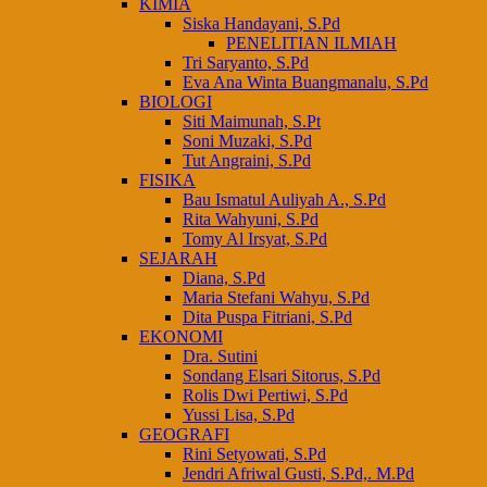
KIMIA
Siska Handayani, S.Pd
PENELITIAN ILMIAH
Tri Saryanto, S.Pd
Eva Ana Winta Buangmanalu, S.Pd
BIOLOGI
Siti Maimunah, S.Pt
Soni Muzaki, S.Pd
Tut Angraini, S.Pd
FISIKA
Bau Ismatul Auliyah A., S.Pd
Rita Wahyuni, S.Pd
Tomy Al Irsyat, S.Pd
SEJARAH
Diana, S.Pd
Maria Stefani Wahyu, S.Pd
Dita Puspa Fitriani, S.Pd
EKONOMI
Dra. Sutini
Sondang Elsari Sitorus, S.Pd
Rolis Dwi Pertiwi, S.Pd
Yussi Lisa, S.Pd
GEOGRAFI
Rini Setyowati, S.Pd
Jendri Afriwal Gusti, S.Pd,. M.Pd