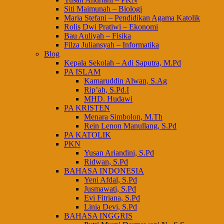
Siti Maimunah – Biologi
Maria Stefani – Pendidikan Agama Katolik
Rolis Dwi Pratiwi – Ekonomi
Bau Auliyah – Fisika
Filza Juliansyah – Informatika
Blog
Kepala Sekolah – Adi Saputra, M.Pd
PA ISLAM
Kamaruddin Alwan, S.Ag
Rip’ah, S.Pd.I
MHD. Hudawi
PA KRISTEN
Menara Simbolon, M.Th
Rein Lenon Manullang, S.Pd
PA KATOLIK
PKN
Yusan Ariandini, S.Pd
Ridwan, S.Pd
BAHASA INDONESIA
Yeni Afdal, S.Pd
Jusmawati, S.Pd
Evi Fitriana, S.Pd
Linia Devi, S.Pd
BAHASA INGGRIS