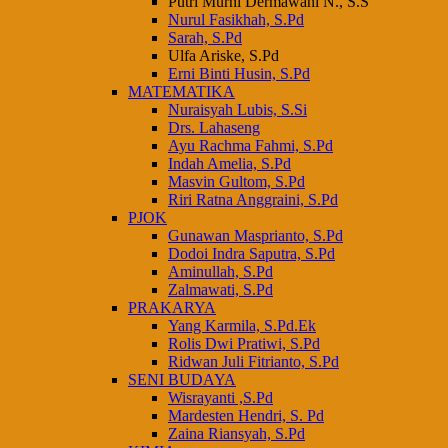
Putri Murni Dermawani N., S.S
Nurul Fasikhah, S.Pd
Sarah, S.Pd
Ulfa Ariske, S.Pd
Erni Binti Husin, S.Pd
MATEMATIKA
Nuraisyah Lubis, S.Si
Drs. Lahaseng
Ayu Rachma Fahmi, S.Pd
Indah Amelia, S.Pd
Masvin Gultom, S.Pd
Riri Ratna Anggraini, S.Pd
PJOK
Gunawan Masprianto, S.Pd
Dodoi Indra Saputra, S.Pd
Aminullah, S.Pd
Zalmawati, S.Pd
PRAKARYA
Yang Karmila, S.Pd.Ek
Rolis Dwi Pratiwi, S.Pd
Ridwan Juli Fitrianto, S.Pd
SENI BUDAYA
Wisrayanti ,S.Pd
Mardesten Hendri, S. Pd
Zaina Riansyah, S.Pd