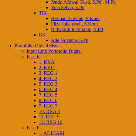
Jendri Afriwal Gusti, S.Pd,. M.Pd
Yola Selvia, S.Pd
TIK
Herman Sawiran, S.Kom
Filza Juliansyah, S.Kom
Ridwan Juli Fitrianto, S.Pd
BK
Ade Noviana, S.Pd
Portofolio Digital Siswa
Input Link Portofolio Digital
Fase E
1. KKA
2. KKO
3. REG 1
4. REG 2
5. REG 3
6. REG 4
7. REG 5
8. REG 6
9. REG 7
10. REG 8
11. REG 9
12. REG 10
Fase F
1. ADIKARI