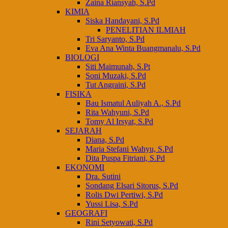
Zaina Riansyah, S.Pd
KIMIA
Siska Handayani, S.Pd
PENELITIAN ILMIAH
Tri Saryanto, S.Pd
Eva Ana Winta Buangmanalu, S.Pd
BIOLOGI
Siti Maimunah, S.Pt
Soni Muzaki, S.Pd
Tut Angraini, S.Pd
FISIKA
Bau Ismatul Auliyah A., S.Pd
Rita Wahyuni, S.Pd
Tomy Al Irsyat, S.Pd
SEJARAH
Diana, S.Pd
Maria Stefani Wahyu, S.Pd
Dita Puspa Fitriani, S.Pd
EKONOMI
Dra. Sutini
Sondang Elsari Sitorus, S.Pd
Rolis Dwi Pertiwi, S.Pd
Yussi Lisa, S.Pd
GEOGRAFI
Rini Setyowati, S.Pd