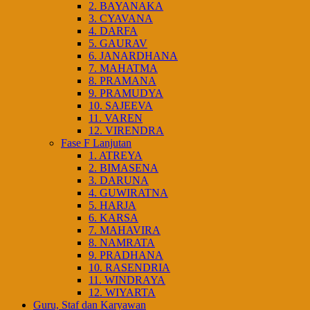
2. BAYANAKA
3. CYAVANA
4. DARFA
5. GAURAV
6. JANARDHANA
7. MAHATMA
8. PRAMANA
9. PRAMUDYA
10. SAJEEVA
11. VAREN
12. VIRENDRA
Fase F Lanjutan
1. ATREYA
2. BIMASENA
3. DARUNA
4. GUWIRATNA
5. HARJA
6. KARSA
7. MAHAVIRA
8. NAMRATA
9. PRADHANA
10. RASENDRIA
11. WINDRAYA
12. WIYARTA
Guru, Staf dan Karyawan