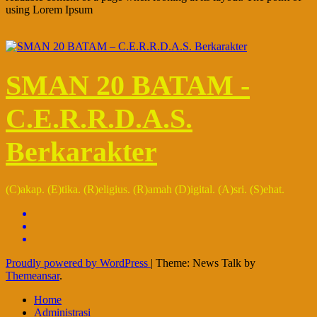
using Lorem Ipsum
SMAN 20 BATAM -
C.E.R.R.D.A.S.
Berkarakter
(C)akap. (E)tika. (R)eligius. (R)amah (D)igital. (A)sri. (S)ehat.
Proudly powered by WordPress
|
Theme: News Talk by
Themeansar
.
Home
Administrasi