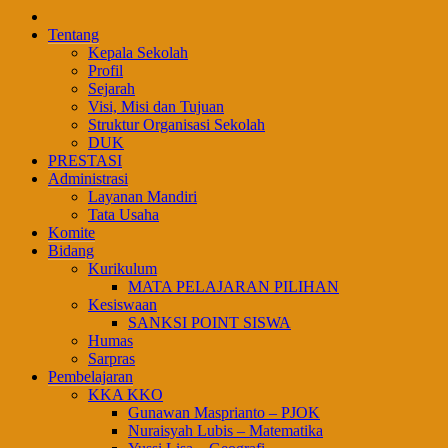
Tentang
Kepala Sekolah
Profil
Sejarah
Visi, Misi dan Tujuan
Struktur Organisasi Sekolah
DUK
PRESTASI
Administrasi
Layanan Mandiri
Tata Usaha
Komite
Bidang
Kurikulum
MATA PELAJARAN PILIHAN
Kesiswaan
SANKSI POINT SISWA
Humas
Sarpras
Pembelajaran
KKA KKO
Gunawan Masprianto – PJOK
Nuraisyah Lubis – Matematika