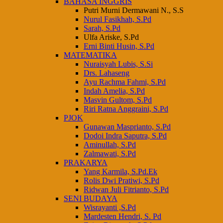
BAHASA INGGRIS
Putri Murni Dermawani N., S.S
Nurul Fasikhah, S.Pd
Sarah, S.Pd
Ulfa Ariske, S.Pd
Erni Binti Husin, S.Pd
MATEMATIKA
Nuraisyah Lubis, S.Si
Drs. Lahaseng
Ayu Rachma Fahmi, S.Pd
Indah Amelia, S.Pd
Masvin Gultom, S.Pd
Riri Ratna Anggraini, S.Pd
PJOK
Gunawan Masprianto, S.Pd
Dodoi Indra Saputra, S.Pd
Aminullah, S.Pd
Zalmawati, S.Pd
PRAKARYA
Yang Karmila, S.Pd.Ek
Rolis Dwi Pratiwi, S.Pd
Ridwan Juli Fitrianto, S.Pd
SENI BUDAYA
Wisrayanti ,S.Pd
Mardesten Hendri, S. Pd