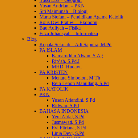
Yussi Lisa – Geografi
Yusan Andriani – PKN
Siti Maimunah – Biologi
Maria Stefani – Pendidikan Agama Katolik
Rolis Dwi Pratiwi – Ekonomi
Bau Auliyah – Fisika
Filza Juliansyah – Informatika
Blog
Kepala Sekolah – Adi Saputra, M.Pd
PA ISLAM
Kamaruddin Alwan, S.Ag
Rip’ah, S.Pd.I
MHD. Hudawi
PA KRISTEN
Menara Simbolon, M.Th
Rein Lenon Manullang, S.Pd
PA KATOLIK
PKN
Yusan Ariandini, S.Pd
Ridwan, S.Pd
BAHASA INDONESIA
Yeni Afdal, S.Pd
Jusmawati, S.Pd
Evi Fitriana, S.Pd
Linia Devi, S.Pd