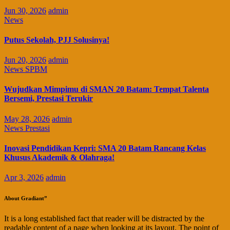
Jun 30, 2026
admin
News
Putus Sekolah, PJJ Solusinya!
Jun 20, 2026
admin
News
SPBM
Wujudkan Mimpimu di SMAN 20 Batam: Tempat Talenta
Bersemi, Prestasi Terukir
May 28, 2026
admin
News
Prestasi
Inovasi Pendidikan Kepri: SMA 20 Batam Rancang Kelas
Khusus Akademik & Olahraga!
Apr 3, 2026
admin
About Gradiant”
It is a long established fact that reader will be distracted by the
readable content of a page when looking at its layout. The point of