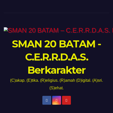
SMAN 20 BATAM -
C.E.R.R.D.A.S.
Berkarakter
(C)akap. (E)tika. (R)eligius. (R)amah (D)igital. (A)sri.
(S)ehat.