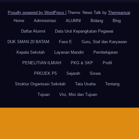
Proudly powered by WordPress
|
Theme: News Talk by
Themeansar
.
Home
Administrasi
ALUMNI
Bidang
Blog
Daftar Alumni
Data Urut Kepangkatan Pegawai
DUK SMAN 20 BATAM
Fase E
Guru, Staf dan Karyawan
Kepala Sekolah
Layanan Mandiri
Pembelajaran
PENELITIAN ILMIAH
PKG & SKP
Profil
PROJEK P5
Sejarah
Siswa
Struktur Organisasi Sekolah
Tata Usaha
Tentang
Tujuan
Visi, Misi dan Tujuan