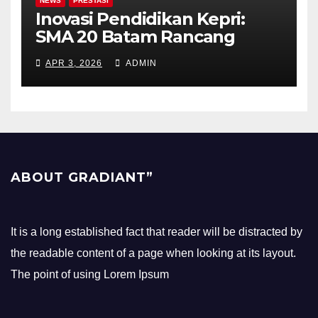
NEWS
PRESTASI
Inovasi Pendidikan Kepri:
SMA 20 Batam Rancang
Kelas Khusus Akademik &
APR 3, 2026
ADMIN
Olahraga!
ABOUT GRADIANT”
It is a long established fact that reader will be distracted by
the readable content of a page when looking at its layout.
The point of using Lorem Ipsum