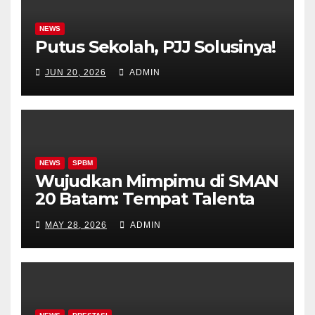
NEWS
Putus Sekolah, PJJ Solusinya!
JUN 20, 2026
ADMIN
NEWS
SPBM
Wujudkan Mimpimu di SMAN
20 Batam: Tempat Talenta
Bersemi, Prestasi Terukir
MAY 28, 2026
ADMIN