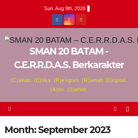
Skip
Sun. Aug 9th, 2026
to
content
SMAN 20 BATAM -
C.E.R.R.D.A.S. Berkarakter
(C)akap. (E)tika. (R)eligius. (R)amah (D)igital.
(A)sri. (S)ehat.
Month:
September 2023