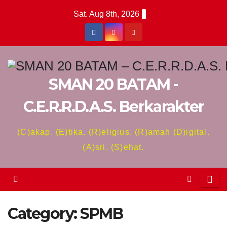
Skip
Sat. Aug 8th, 2026
to
content
SMAN 20 BATAM -
C.E.R.R.D.A.S. Berkarakter
(C)akap. (E)tika. (R)eligius. (R)amah (D)igital.
(A)sri. (S)ehat.
Category:
SPMB