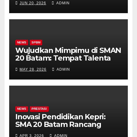
JUN 20, 2026
ADMIN
NEWS
SPBM
Wujudkan Mimpimu di SMAN
20 Batam: Tempat Talenta
Bersemi, Prestasi Terukir
MAY 28, 2026
ADMIN
NEWS
PRESTASI
Inovasi Pendidikan Kepri:
SMA 20 Batam Rancang
Kelas Khusus Akademik &
APR 3, 2026
ADMIN