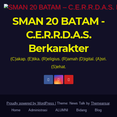
SMAN 20 BATAM -
C.E.R.R.D.A.S.
Berkarakter
(C)akap. (E)tika. (R)eligius. (R)amah (D)igital. (A)sri.
(S)ehat.
Proudly powered by WordPress
|
Theme: News Talk by
Themeansar
.
Home
Administrasi
ALUMNI
Bidang
Blog