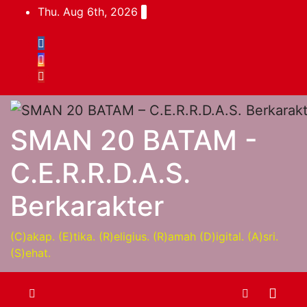
Thu. Aug 6th, 2026
SMAN 20 BATAM -
C.E.R.R.D.A.S.
Berkarakter
(C)akap. (E)tika. (R)eligius. (R)amah (D)igital. (A)sri.
(S)ehat.