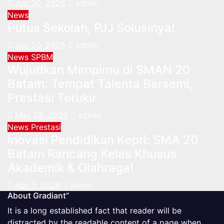
Jun 30, 2026
admin
News
Putus Sekolah, PJJ Solusinya!
Jun 20, 2026
admin
News
SPBM
Wujudkan Mimpimu di SMAN 20
Batam: Tempat Talenta Bersemi,
Prestasi Terukir
May 28, 2026
admin
News
Prestasi
Inovasi Pendidikan Kepri: SMA 20
Batam Rancang Kelas Khusus
Akademik & Olahraga!
Apr 3, 2026
admin
About Gradiant”
It is a long established fact that reader will be
distracted by the readable content of a page when