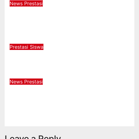
News
Prestasi
Inovasi Pendidikan Kepri: SMA 20
Batam Rancang Kelas Khusus
Akademik & Olahraga!
Apr 3, 2026
admin
Prestasi
Siswa
PENYERAHAN PIAGAM KEPADA
SISWA YANG BERPRESTASI
Aug 21, 2025
admin
News
Prestasi
MALAM PUNCAK
PENGANUGERAHAN GTK HEBAT
2024
Nov 30, 2024
admin
Leave a Reply