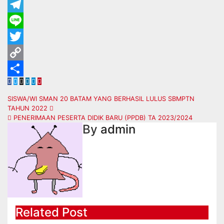
WhatsApp
Telegram
Line
Twitter
Copy
Link
Share
SISWA/WI SMAN 20 BATAM YANG BERHASIL LULUS SBMPTN
TAHUN 2022
PENERIMAAN PESERTA DIDIK BARU (PPDB) TA 2023/2024
By
admin
Related Post